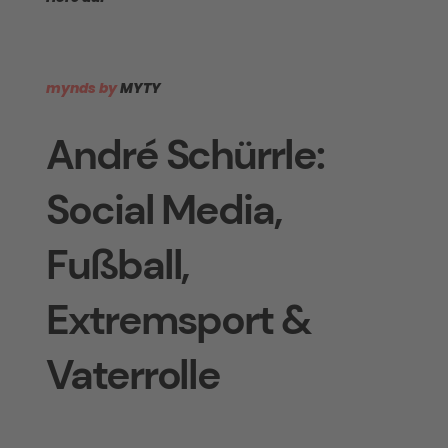
mynds by
MYTY
André Schürrle:
Social Media,
Fußball,
Extremsport &
Vaterrolle